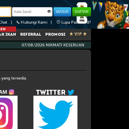
MASUK
 Chat |
Hubungi Kami |
Lupa Password?
NEW
AK IKAN
REFERRAL
PROMOSI
07/08/2026
NIKMATI KESERUAN GAME TERBARU JOKERCASH 
 yang tersedia.