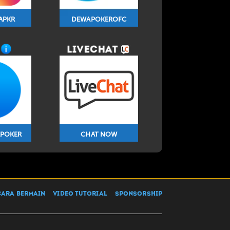
APKR
DEWAPOKEROFC
APOKER
CHAT NOW
CARA BERMAIN
VIDEO TUTORIAL
SPONSORSHIP