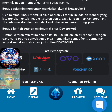
memiliki ribuan member dan aktif setiap harinya.
Berapa usia minimum untuk mendaftar akun di Dewapoker?
Usia minimal untuk memiliki akun adalah 21 tahun. Ini adalah standar yang
kita gunakan untuk hidup di seluruh dunia. Jadi, jangan mainkan aturan ini.
Jika ada masalah dengan usia, kami tidak akan bertanggung jawab.
Berapa jumlah setoran minimum di situs Dewapoker?
Jumlah setoran minimum adalah Rp 10.000. Bukankah itu rendah? Dengan
uang yang begitu banyak, Anda bisa memainkan semua jenis permainan
yang disediakan oleh agen judi online DEWAPOKER.
Cara Pembayaran:
Dukungan Perangkat :
Keamanan Terjamin :
HOME
DAFTAR
PROMOSI
LIVE CHAT
© Copyright 2026 dwppokervip.vip - All right reserved | 18+