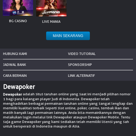
© Copyright 2026 dwppokervip.vip - All right reserved | 18+
BG CASINO
LIVE MANIA
MAIN SEKARANG
HUBUNGI KAMI
VIDEO TUTORIAL
JADWAL BANK
SPONSORSHIP
CARA BERMAIN
LINK ALTERNATIF
Dewapoker
adalah situs taruhan online yang saat ini menjadi pilihan nomor
Dewapoker
1 bagi para kalangan player judi di Indonesia. Dewapoker telah
menghadirkan berbagai permainan taruhan online yang sangat lengkap dan
memiliki kualitas terbaik seperti slot online, poker, casino, tembak ikan dan
masih banyak lagi permainan lainnya. Anda bisa memainkannya dengan
melakukan login melalui link Dewapoker ataupun Dewapoker Mobile. Tentu
saja game Dewapoker yang kami sediakan telah memiliki lisensi yang sah
untuk beroperasi di Indonesia maupun di Asia.