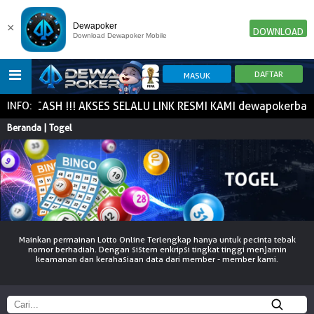
×
Dewapoker
DOWNLOAD
Download Dewapoker Mobile
ERCASH !!! AKSES SELALU LINK RESMI KAMI dewapokerbagus.
INFO:
HOME
Beranda | Togel
POKER
SLOT GAME
IDN E-LOTTERY
NEW
NEW
SPORTBOOK
LIVE CASINO
IDNLIVE
NEW
Mainkan permainan Lotto Online Terlengkap hanya untuk pecinta tebak
nomor berhadiah. Dengan sistem enkripsi tingkat tinggi menjamin
keamanan dan kerahasiaan data dari member - member kami.
TOGEL
ESPORTS
ARCADE
NEW
NEW
NEW
TEMBAK IKAN
IDNRAFFLE
IDNTRADE