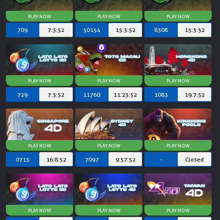
709
7:3:51
50154
15:3:51
8308
15:3:51
729
7:3:51
11760
11:23:51
1083
19:7:51
0715
16:8:51
7097
9:57:51
-
Closed