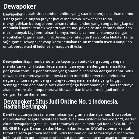
Dewapoker
adalah situs taruhan online yang saat ini menjadi pilihan nomor
Dewapoker
1 bagi para kalangan player judi di Indonesia. Dewapoker telah
menghadirkan berbagai permainan taruhan online yang sangat lengkap dan
memiliki kualitas terbaik seperti slot online, poker, casino, tembak ikan dan
masih banyak lagi permainan lainnya. Anda bisa memainkannya dengan
melakukan login melalui link Dewapoker ataupun Dewapoker Mobile. Tentu
saja game Dewapoker yang kami sediakan telah memiliki lisensi yang sah
untuk beroperasi di Indonesia maupun di Asia.
siap membantu anda kapan pun untuk bergabung dengan
Dewapoker
mendaftarkan diri kalian secara aman dan nyaman dengan memastikan
pengisian formulir pendaftaran yang sudah disediakan dengan benar. Situs
dewapoker terpercaya di Indonesia telah memiliki server dari beberapa
negara di luar negeri dengan tingkat pengamanan data yang tinggi,
sehingga data dari para player akan terjaga keamanannya, player tentunya
akan bertransaksi tanpa merasa khawatir dan bisa bermain judi online
dengan santai dan aman.
Dewapoker : Situs Judi Online No. 1 Indonesia,
Hadiah Berlimpah
Demi terciptanya suasana permainan yang aman dan nyaman, Dewapoker
menyediakan segala fasilitas terbaik. Misalnya customer service 24/7, daftar
akun Dewapoker gratis, pilihan terbanyak ada di berbagai bank (BCA, BNI, BRI,
BII, CIMB Niaga, Danamon dan Mandiri) dan setoran E-Wallet, penarikan tak
terbatas serta promosi menarik. Situs taruhan online terpercaya di Indonesia
ini juga dilatih untuk tetap profesional dan ramah saat melayani pelanggan