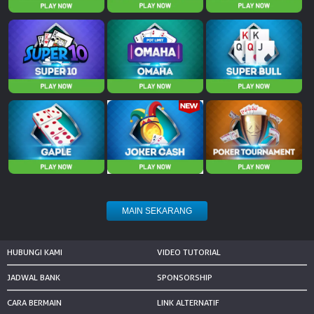
© Copyright 2026 dwppokervip.vip - All right reserved | 18+
MAIN SEKARANG
HUBUNGI KAMI
VIDEO TUTORIAL
JADWAL BANK
SPONSORSHIP
CARA BERMAIN
LINK ALTERNATIF