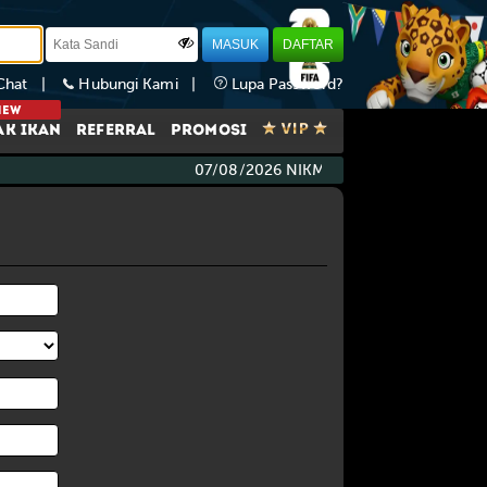
MASUK
 Chat |
Hubungi Kami |
Lupa Password?
NEW
AK IKAN
REFERRAL
PROMOSI
07/08/2026
NIKMATI KESERUAN GAME TERB