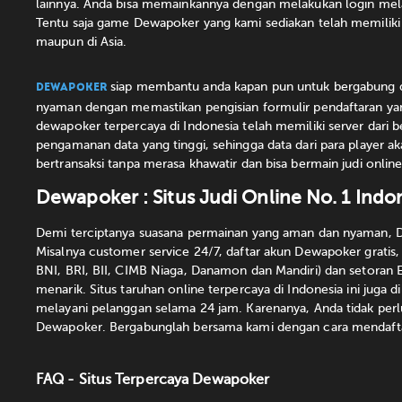
lainnya. Anda bisa memainkannya dengan melakukan login mel
Tentu saja game Dewapoker yang kami sediakan telah memiliki l
maupun di Asia.
siap membantu anda kapan pun untuk bergabung de
Dewapoker
nyaman dengan memastikan pengisian formulir pendaftaran yan
dewapoker terpercaya di Indonesia telah memiliki server dari b
pengamanan data yang tinggi, sehingga data dari para player a
bertransaksi tanpa merasa khawatir dan bisa bermain judi onlin
Dewapoker : Situs Judi Online No. 1 Indo
Demi terciptanya suasana permainan yang aman dan nyaman, De
Misalnya customer service 24/7, daftar akun Dewapoker gratis, 
BNI, BRI, BII, CIMB Niaga, Danamon dan Mandiri) dan setoran E
menarik. Situs taruhan online terpercaya di Indonesia ini juga d
melayani pelanggan selama 24 jam. Karenanya, Anda tidak perlu k
Dewapoker. Bergabunglah bersama kami dengan cara mendaftar
FAQ - Situs Terpercaya Dewapoker