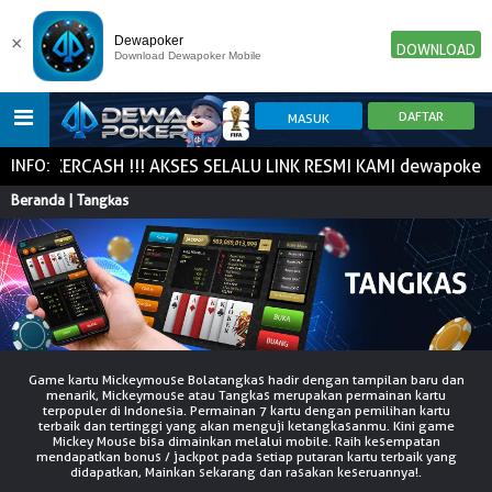
×
Dewapoker
DOWNLOAD
Download Dewapoker Mobile
U JOKERCASH !!! AKSES SELALU LINK RESMI KAMI dewapokerba
INFO:
HOME
Beranda | Tangkas
POKER
SLOT GAME
IDN E-LOTTERY
NEW
NEW
SPORTBOOK
LIVE CASINO
IDNLIVE
NEW
Game kartu Mickeymouse Bolatangkas hadir dengan tampilan baru dan
menarik, Mickeymouse atau Tangkas merupakan permainan kartu
terpopuler di Indonesia. Permainan 7 kartu dengan pemilihan kartu
TOGEL
ESPORTS
ARCADE
terbaik dan tertinggi yang akan menguji ketangkasanmu. Kini game
Mickey Mouse bisa dimainkan melalui mobile. Raih kesempatan
NEW
NEW
NEW
mendapatkan bonus / jackpot pada setiap putaran kartu terbaik yang
didapatkan, Mainkan sekarang dan rasakan keseruannya!.
TEMBAK IKAN
IDNRAFFLE
IDNTRADE