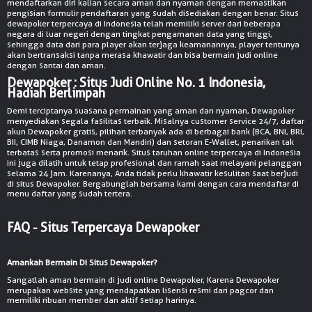
mendaftarkan diri kalian secara aman dan nyaman dengan memastikan
© Copyright 2026 dwppokervip.vip - All right reserved | 18+
pengisian formulir pendaftaran yang sudah disediakan dengan benar. Situs
dewapoker terpercaya di Indonesia telah memiliki server dari beberapa
negara di luar negeri dengan tingkat pengamanan data yang tinggi,
sehingga data dari para player akan terjaga keamanannya, player tentunya
akan bertransaksi tanpa merasa khawatir dan bisa bermain judi online
dengan santai dan aman.
Dewapoker : Situs Judi Online No. 1 Indonesia,
Hadiah Berlimpah
Demi terciptanya suasana permainan yang aman dan nyaman, Dewapoker
menyediakan segala fasilitas terbaik. Misalnya customer service 24/7, daftar
akun Dewapoker gratis, pilihan terbanyak ada di berbagai bank (BCA, BNI, BRI,
BII, CIMB Niaga, Danamon dan Mandiri) dan setoran E-Wallet, penarikan tak
terbatas serta promosi menarik. Situs taruhan online terpercaya di Indonesia
ini juga dilatih untuk tetap profesional dan ramah saat melayani pelanggan
selama 24 jam. Karenanya, Anda tidak perlu khawatir kesulitan saat berjudi
di situs Dewapoker. Bergabunglah bersama kami dengan cara mendaftar di
menu daftar yang sudah tertera.
FAQ - Situs Terpercaya Dewapoker
Amankah Bermain Di Situs Dewapoker?
Sangatlah aman bermain di judi online Dewapoker, Karena Dewapoker
merupakan website yang mendapatkan lisensi resmi dari pagcor dan
memiliki ribuan member dan aktif setiap harinya.