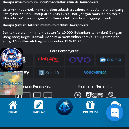
Berapa usia minimum untuk mendaftar akun di Dewapoker?
Usia minimal untuk memiliki akun adalah 21 tahun. Ini adalah standar yang
kita gunakan untuk hidup di seluruh dunia. Jadi, jangan mainkan aturan ini.
Jika ada masalah dengan usia, kami tidak akan bertanggung jawab.
Berapa jumlah setoran minimum di situs Dewapoker?
Jumlah setoran minimum adalah Rp 10.000. Bukankah itu rendah? Dengan
uang yang begitu banyak, Anda bisa memainkan semua jenis permainan
yang disediakan oleh agen judi online DEWAPOKER.
Cara Pembayaran:
Dukungan Perangkat :
Keamanan Terjamin :
© Copyright 2026 dwppokervip.vip - All right reserved | 18+
HOME
DAFTAR
PROMOSI
LIVE CHAT