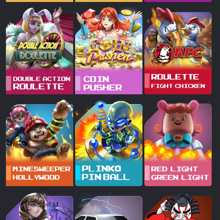
NEW
TANGKAS
RTP
DEPOSIT
WITHDRAW
PROMOSI
DOWNLOAD APLIKASI
REFERRAL
JACKPOT
VIP MEMBER
HUBUNGI KAMI