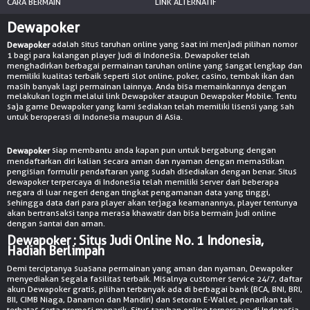
CARA BERMAIN
LINK ALTERNATIF
Dewapoker
adalah situs taruhan online yang saat ini menjadi pilihan nomor
Dewapoker
1 bagi para kalangan player judi di Indonesia. Dewapoker telah
menghadirkan berbagai permainan taruhan online yang sangat lengkap dan
memiliki kualitas terbaik seperti slot online, poker, casino, tembak ikan dan
masih banyak lagi permainan lainnya. Anda bisa memainkannya dengan
melakukan login melalui link Dewapoker ataupun Dewapoker Mobile. Tentu
saja game Dewapoker yang kami sediakan telah memiliki lisensi yang sah
untuk beroperasi di Indonesia maupun di Asia.
siap membantu anda kapan pun untuk bergabung dengan
Dewapoker
mendaftarkan diri kalian secara aman dan nyaman dengan memastikan
pengisian formulir pendaftaran yang sudah disediakan dengan benar. Situs
dewapoker terpercaya di Indonesia telah memiliki server dari beberapa
negara di luar negeri dengan tingkat pengamanan data yang tinggi,
sehingga data dari para player akan terjaga keamanannya, player tentunya
akan bertransaksi tanpa merasa khawatir dan bisa bermain judi online
dengan santai dan aman.
Dewapoker : Situs Judi Online No. 1 Indonesia,
Hadiah Berlimpah
Demi terciptanya suasana permainan yang aman dan nyaman, Dewapoker
menyediakan segala fasilitas terbaik. Misalnya customer service 24/7, daftar
akun Dewapoker gratis, pilihan terbanyak ada di berbagai bank (BCA, BNI, BRI,
BII, CIMB Niaga, Danamon dan Mandiri) dan setoran E-Wallet, penarikan tak
terbatas serta promosi menarik. Situs taruhan online terpercaya di Indonesia